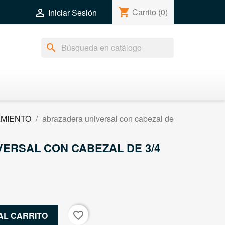
shopping_cart
Carrito
(0)

Iniciar Sesión
search
AMIENTO
abrazadera universal con cabezal de
ERSAL CON CABEZAL DE 3/4
favorite_border
AL CARRITO