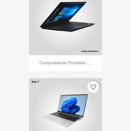
Computadoras Portátiles -...
favorite_border