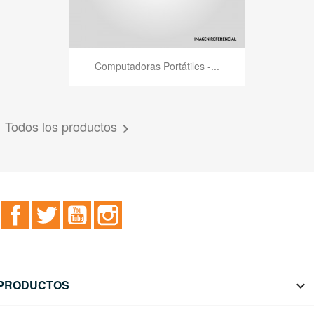
Computadoras Portátiles -...
Todos los productos

Facebook
Twitter
YouTube
Instagram
PRODUCTOS
