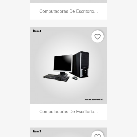
Computadoras De Escritorio...
favorite_border
Computadoras De Escritorio...