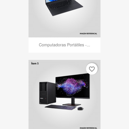
Computadoras Portátiles -...
favorite_border