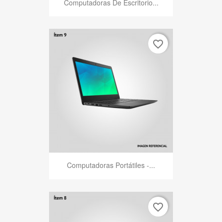
Computadoras De Escritorio...
favorite_border
Computadoras Portátiles -...
favorite_border