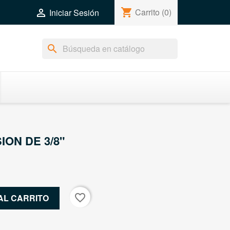
shopping_cart
Carrito
(0)

Iniciar Sesión
search
ON DE 3/8"
favorite_border
AL CARRITO