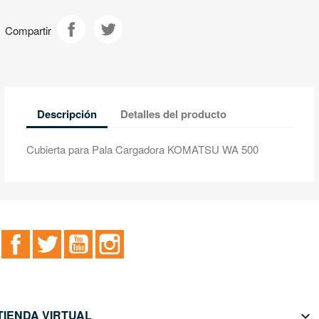
Compartir
Descripción
Detalles del producto
Cubierta para Pala Cargadora KOMATSU WA 500
Facebook
Twitter
YouTube
Instagram
TIENDA VIRTUAL
