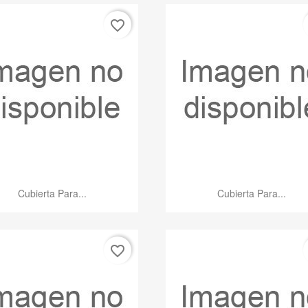
favorite_border
Vista rápida
Vista rápida


Cubierta Para...
Cubierta Para...
favorite_border