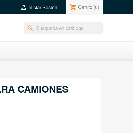
shopping_cart
Carrito
(0)

Iniciar Sesión
search
ARA CAMIONES