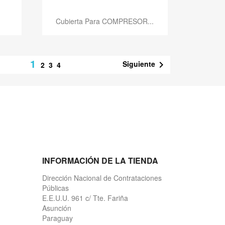
Vista rápida

Cubierta Para COMPRESOR...
1
Siguiente

2
3
4
INFORMACIÓN DE LA TIENDA
Dirección Nacional de Contrataciones
Públicas
E.E.U.U. 961 c/ Tte. Fariña
Asunción
Paraguay