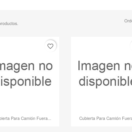
Ord
productos.
favorite_border
Vista rápida
Vista rápida


ierta Para Camión Fuera...
Cubierta Para Camión Fuera