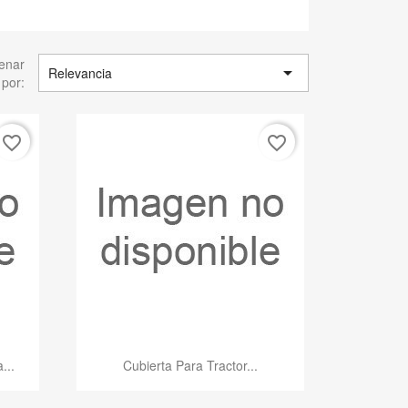
enar

Relevancia
por:
favorite_border
favorite_border
Vista rápida

...
Cubierta Para Tractor...