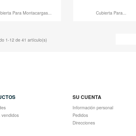
Vista rápida
Vista rápida


bierta Para Montacargas...
Cubierta Para...
o 1-12 de 41 artículo(s)
UCTOS
SU CUENTA
des
Información personal
 vendidos
Pedidos
Direcciones