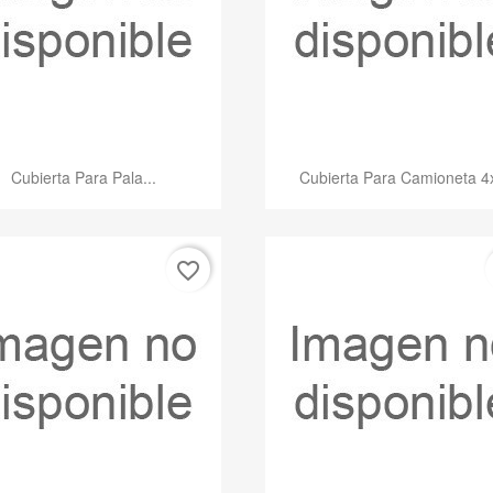
Vista rápida
Vista rápida


Cubierta Para Pala...
Cubierta Para Camioneta 4
favorite_border