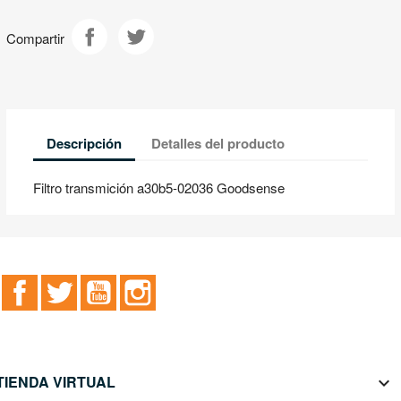
Compartir
Descripción
Detalles del producto
Filtro transmición a30b5-02036 Goodsense
Facebook
Twitter
YouTube
Instagram
TIENDA VIRTUAL
