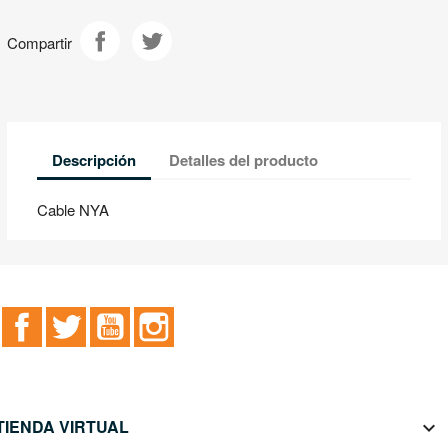
Compartir
Descripción
Detalles del producto
Cable NYA
Facebook
Twitter
YouTube
Instagram
TIENDA VIRTUAL
