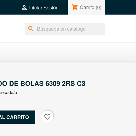
shopping_cart
Carrito
(0)

Iniciar Sesión
search
O DE BOLAS 6309 2RS C3
pesada/o
favorite_border
AL CARRITO