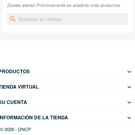
¡Estate atento! Próximamente se añadirán más productos.
search
PRODUCTOS

TIENDA VIRTUAL

SU CUENTA

INFORMACIÓN DE LA TIENDA
keyboard_arrow_down
© 2026 - DNCP