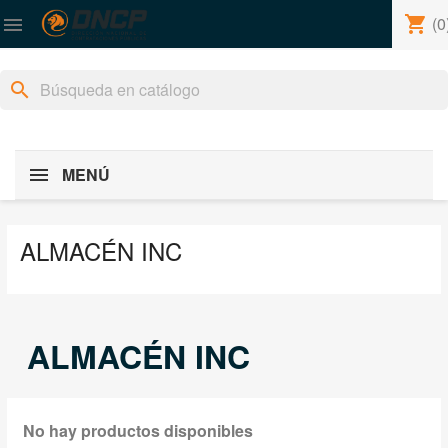
shopping_cart
(0

search
MENÚ
ALMACÉN INC
ALMACÉN INC
No hay productos disponibles