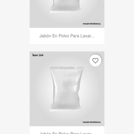
Jabón En Polvo Para Lavar...
favorite_border
Jabón En Polvo Para Lavar...