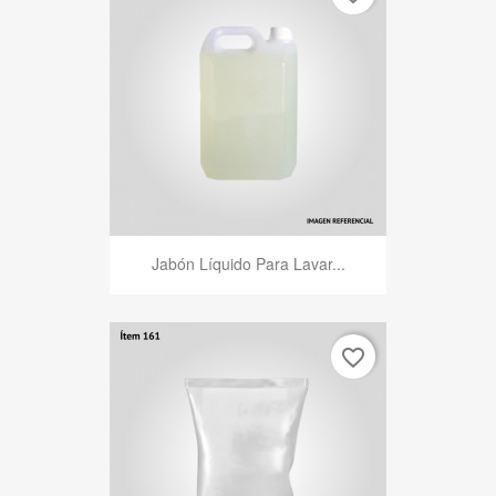
Jabón Líquido Para Lavar...
favorite_border