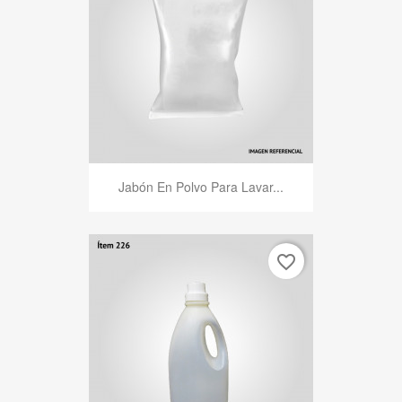
Jabón En Polvo Para Lavar...
favorite_border