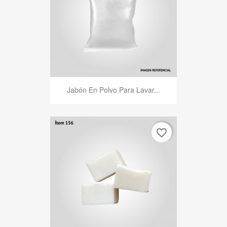
Jabón En Polvo Para Lavar...
favorite_border