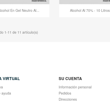
Vista rápida
Vista rápida


lcohol En Gel Neutro Al...
Alcohol Al 70% - 10 Litros
o 1-11 de 11 artículo(s)
A VIRTUAL
SU CUENTA
va
Información personal
 ayuda
Pedidos
Direcciones