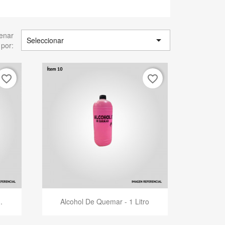
enar

Seleccionar
por:
favorite_border
favorite_border
Vista rápida

.
Alcohol De Quemar - 1 Litro