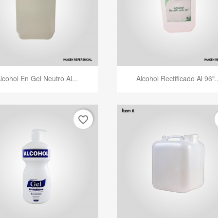
Vista rápida
Vista rápida


lcohol En Gel Neutro Al...
Alcohol Rectificado Al 96º..
favorite_border