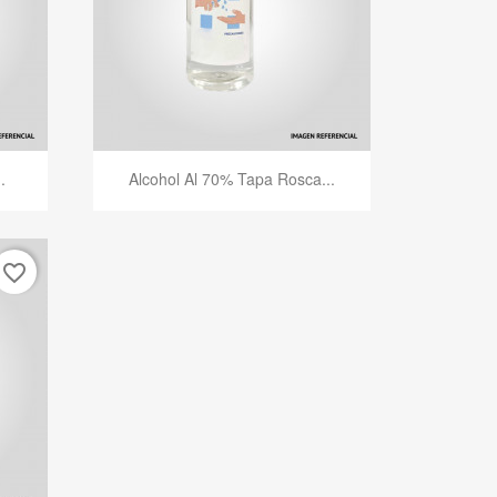
Vista rápida

.
Alcohol Al 70% Tapa Rosca...
favorite_border