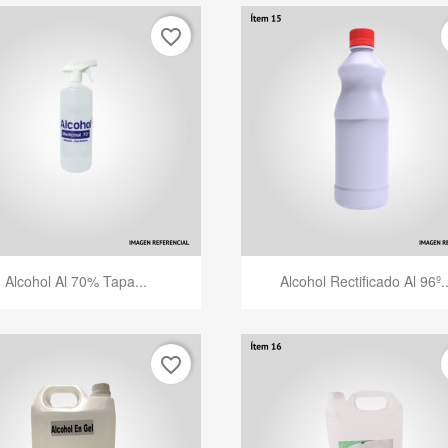
favorite_border
Vista rápida
Vista rápida


Alcohol Al 70% Tapa...
Alcohol Rectificado Al 96º..
favorite_border