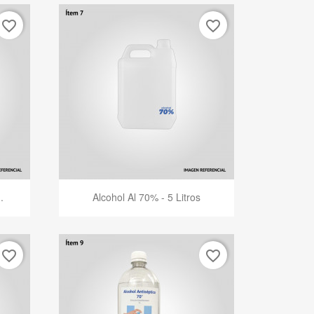
favorite_border
favorite_border
Vista rápida

.
Alcohol Al 70% - 5 Litros
favorite_border
favorite_border