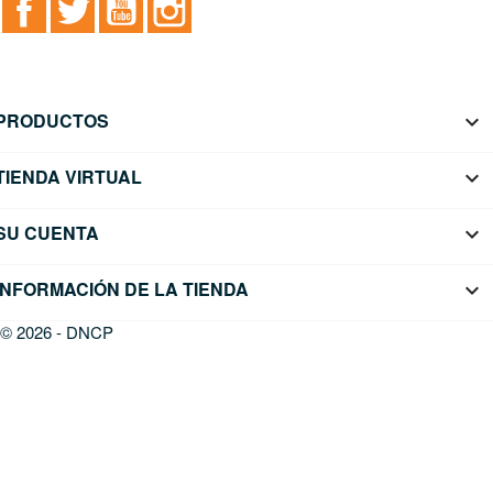
PRODUCTOS

TIENDA VIRTUAL

SU CUENTA

INFORMACIÓN DE LA TIENDA
keyboard_arrow_down
© 2026 - DNCP