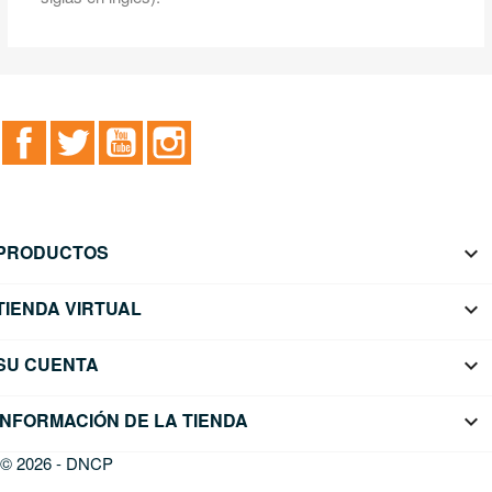
Facebook
Twitter
YouTube
Instagram
PRODUCTOS

TIENDA VIRTUAL

SU CUENTA

INFORMACIÓN DE LA TIENDA
keyboard_arrow_down
© 2026 - DNCP