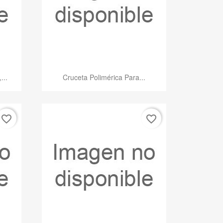
Vista rápida

...
Cruceta Polimérica Para...
favorite_border
favorite_border