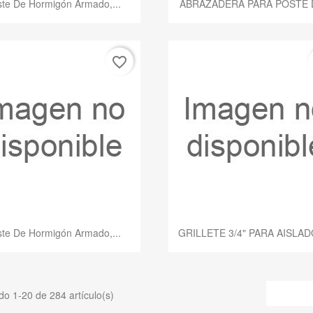


te De Hormigón Armado,...
ABRAZADERA PARA POSTE D
favorite_border
Vista rápida
Vista rápida


te De Hormigón Armado,...
GRILLETE 3/4" PARA AISLAD
o 1-20 de 284 artículo(s)