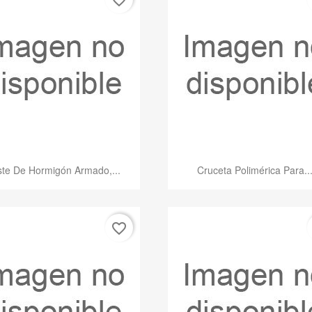
Vista rápida
Vista rápida


te De Hormigón Armado,...
Cruceta Polimérica Para..
favorite_border