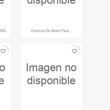
Vista rápida

RA...
Columna De Acero Para...
favorite_border
favorite_border
Vista rápida