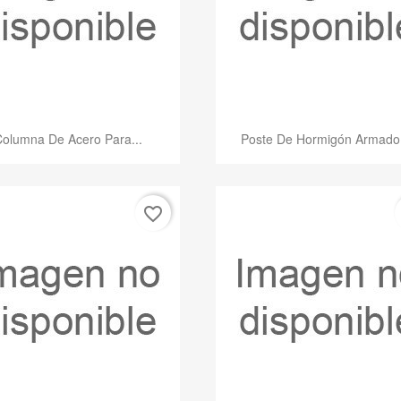
Vista rápida
Vista rápida


Columna De Acero Para...
Poste De Hormigón Armado,
favorite_border