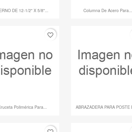
Vista rápida
Vista rápida


ERNO DE 12-1/2" X 5/8"...
Columna De Acero Para..
favorite_border
Vista rápida
Vista rápida


ruceta Polimérica Para...
ABRAZADERA PARA POSTE D
favorite_border