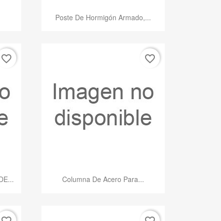
Vista rápida

.
Poste De Hormigón Armado,...
favorite_border
favorite_border
Vista rápida

E...
Columna De Acero Para...
favorite_border
favorite_border