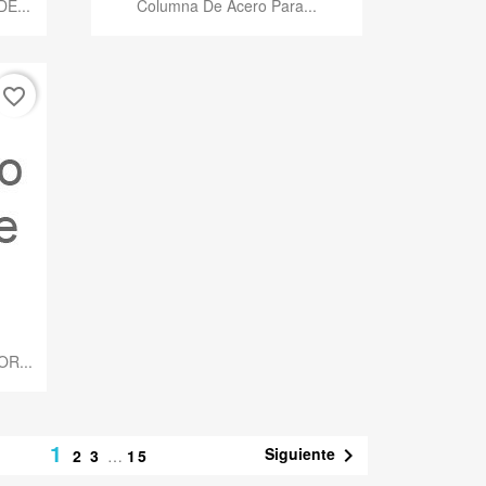

E...
Columna De Acero Para...
favorite_border
OR...
1
Siguiente

2
3
…
15