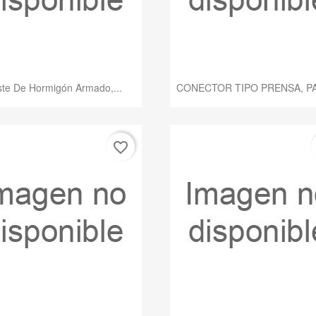
Vista rápida
Vista rápida


te De Hormigón Armado,...
CONECTOR TIPO PRENSA, PA
favorite_border
Vista rápida
Vista rápida