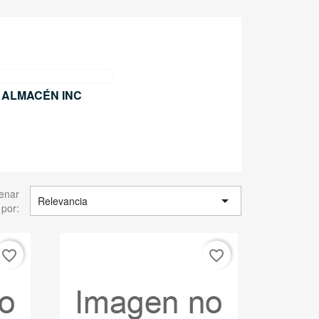
ALMACÉN INC
enar

Relevancia
por:
favorite_border
favorite_border