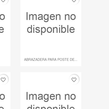
Vista rápida

.
ABRAZADERA PARA POSTE DE...
favorite_border
favorite_border