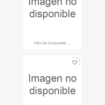
Filtro De Combustible ....
favorite_border