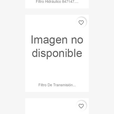
Filtro Hidráulico 847147....
favorite_border
Filtro De Transmisión...
favorite_border