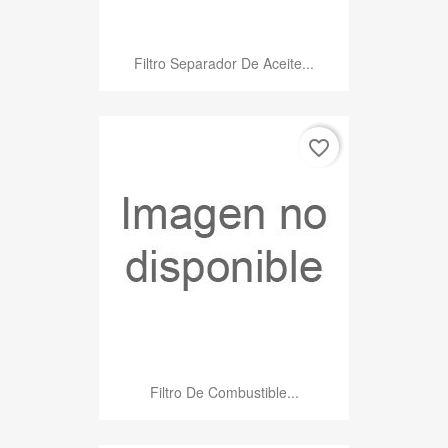
Filtro Separador De Aceite...
favorite_border
Filtro De Combustible...