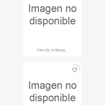
Filtro De 10 Micras...
favorite_border