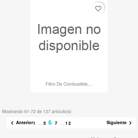
favorite_border
Filtro De Combustible....
Mostrando 61-72 de 137 artículo(s)
6
Anterior
Siguiente


1
…
5
7
…
12