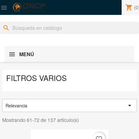
shopping_cart
(0

search
MENÚ
FILTROS VARIOS

Relevancia
Mostrando 61-72 de 137 artículo(s)
favorite_border