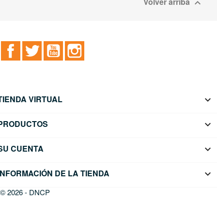
Volver arriba

Facebook
Twitter
YouTube
Instagram
TIENDA VIRTUAL

PRODUCTOS

SU CUENTA

INFORMACIÓN DE LA TIENDA
keyboard_arrow_down
© 2026 - DNCP