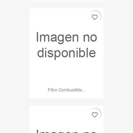
favorite_border
Filtro Combustible...
favorite_border