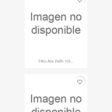
Filtro Aire Zelfih 100...
favorite_border