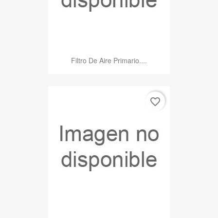
Filtro De Aire Primario....
favorite_border