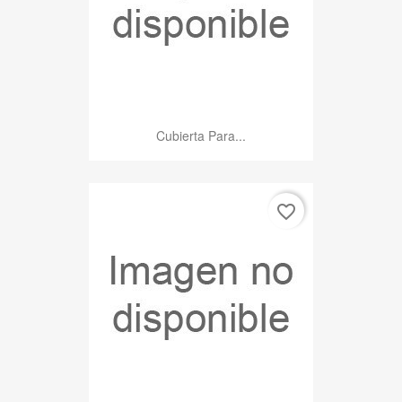
Cubierta Para...
favorite_border