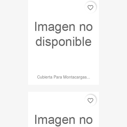
favorite_border
Cubierta Para Montacargas...
favorite_border