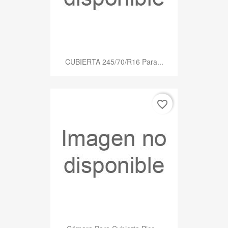
CUBIERTA 245/70/R16 Para...
favorite_border