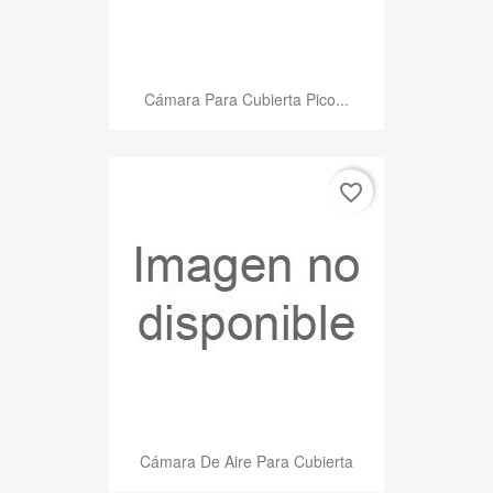
Cámara Para Cubierta Pico...
favorite_border
Cámara De Aire Para Cubierta