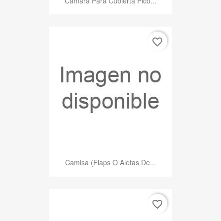
Cámara Para Cubierta Pico...
favorite_border
Camisa (Flaps O Aletas De...
favorite_border