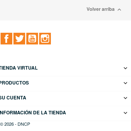
Volver arriba

Facebook
Twitter
YouTube
Instagram
TIENDA VIRTUAL

PRODUCTOS

SU CUENTA

INFORMACIÓN DE LA TIENDA
keyboard_arrow_down
© 2026 - DNCP