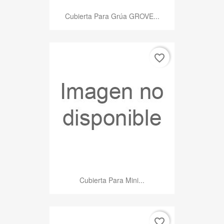
Cubierta Para Grúa GROVE...
favorite_border
Cubierta Para Mini...
favorite_border