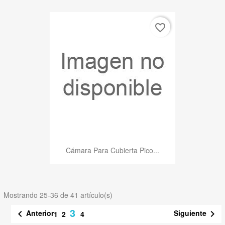
favorite_border
Cámara Para Cubierta Pico...
Mostrando 25-36 de 41 artículo(s)
3
Anterior
Siguiente


1
2
4