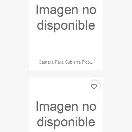
Cámara Para Cubierta Pico...
favorite_border