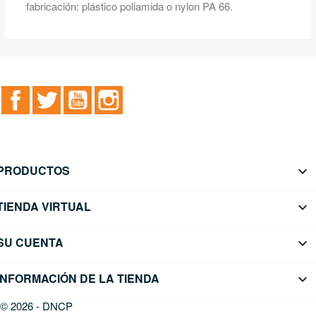
fabricación: plástico poliamida o nylon PA 66.
Facebook
Twitter
YouTube
Instagram
PRODUCTOS

TIENDA VIRTUAL

SU CUENTA

INFORMACIÓN DE LA TIENDA
keyboard_arrow_down
© 2026 - DNCP