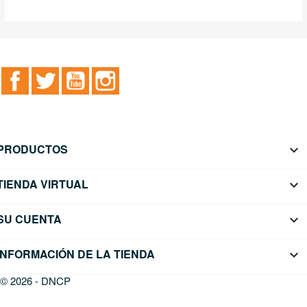
Facebook
Twitter
YouTube
Instagram
PRODUCTOS

TIENDA VIRTUAL

SU CUENTA

INFORMACIÓN DE LA TIENDA
keyboard_arrow_down
© 2026 - DNCP