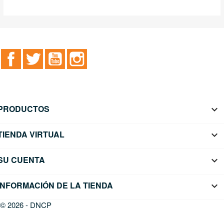
Facebook
Twitter
YouTube
Instagram
PRODUCTOS

TIENDA VIRTUAL

SU CUENTA

INFORMACIÓN DE LA TIENDA
keyboard_arrow_down
© 2026 - DNCP