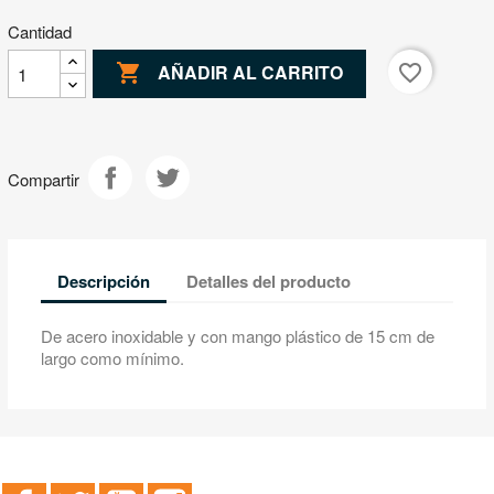
Cantidad

favorite_border
AÑADIR AL CARRITO
Compartir
Descripción
Detalles del producto
De acero inoxidable y con mango plástico de 15 cm de
largo como mínimo.
Facebook
Twitter
YouTube
Instagram