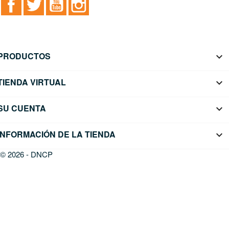
PRODUCTOS

TIENDA VIRTUAL

SU CUENTA

INFORMACIÓN DE LA TIENDA
keyboard_arrow_down
© 2026 - DNCP