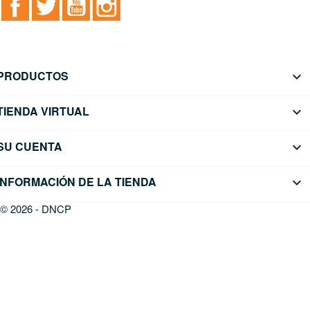
PRODUCTOS

TIENDA VIRTUAL

SU CUENTA

INFORMACIÓN DE LA TIENDA
keyboard_arrow_down
© 2026 - DNCP