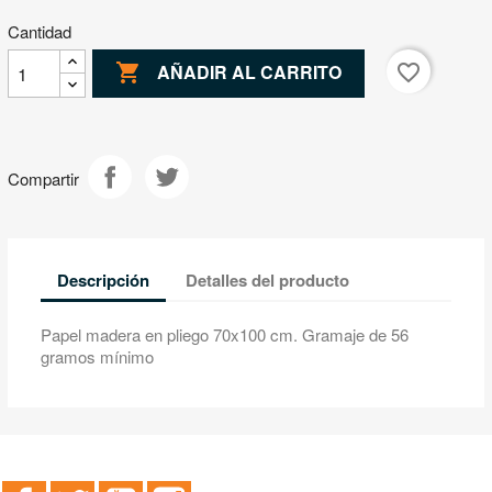
Cantidad

favorite_border
AÑADIR AL CARRITO
Compartir
Descripción
Detalles del producto
Papel madera en pliego 70x100 cm. Gramaje de 56
gramos mínimo
Facebook
Twitter
YouTube
Instagram