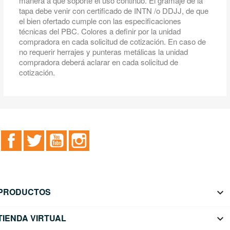
manera a que soporte el uso continuo. El gramaje de la
tapa debe venir con certificado de INTN /o DDJJ, de que
el bien ofertado cumple con las especificaciones
técnicas del PBC. Colores a definir por la unidad
compradora en cada solicitud de cotización. En caso de
no requerir herrajes y punteras metálicas la unidad
compradora deberá aclarar en cada solicitud de
cotización.
Facebook
Twitter
YouTube
Instagram
PRODUCTOS

TIENDA VIRTUAL
