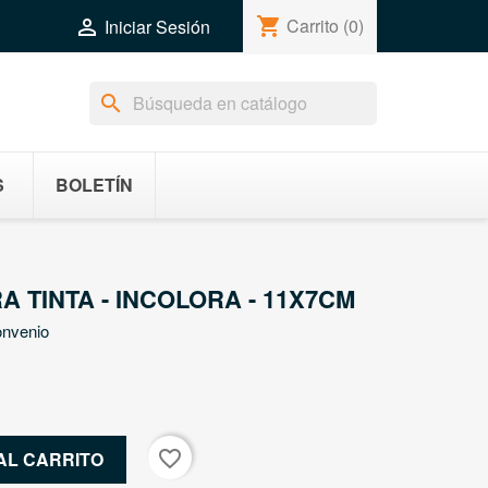
shopping_cart
Carrito
(0)

Iniciar Sesión
search
S
BOLETÍN
 TINTA - INCOLORA - 11X7CM
onvenio
favorite_border
AL CARRITO