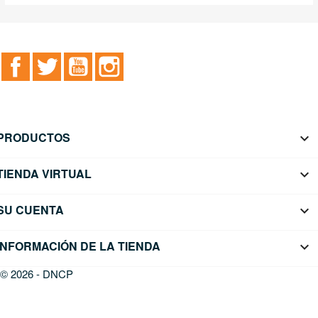
Facebook
Twitter
YouTube
Instagram
PRODUCTOS

TIENDA VIRTUAL

SU CUENTA

INFORMACIÓN DE LA TIENDA
keyboard_arrow_down
© 2026 - DNCP