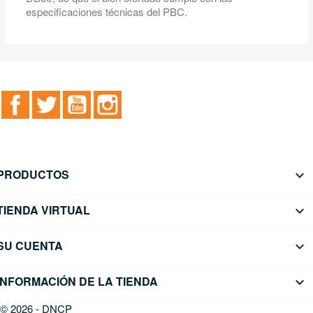
especificaciones técnicas del PBC.
Facebook
Twitter
YouTube
Instagram
PRODUCTOS

TIENDA VIRTUAL

SU CUENTA

INFORMACIÓN DE LA TIENDA
keyboard_arrow_down
© 2026 - DNCP