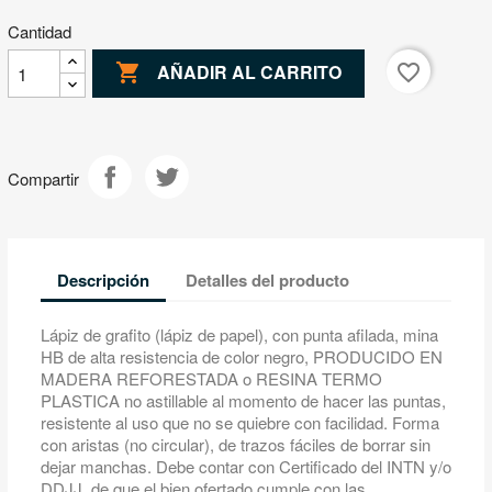
Cantidad

favorite_border
AÑADIR AL CARRITO
Compartir
Descripción
Detalles del producto
Lápiz de grafito (lápiz de papel), con punta afilada, mina
HB de alta resistencia de color negro, PRODUCIDO EN
MADERA REFORESTADA o RESINA TERMO
PLASTICA no astillable al momento de hacer las puntas,
resistente al uso que no se quiebre con facilidad. Forma
con aristas (no circular), de trazos fáciles de borrar sin
dejar manchas. Debe contar con Certificado del INTN y/o
DDJJ, de que el bien ofertado cumple con las