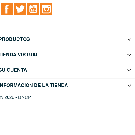
Facebook
Twitter
YouTube
Instagram
PRODUCTOS

TIENDA VIRTUAL

SU CUENTA

INFORMACIÓN DE LA TIENDA
keyboard_arrow_down
© 2026 - DNCP