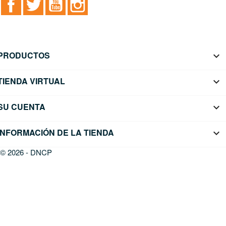
PRODUCTOS

TIENDA VIRTUAL

SU CUENTA

INFORMACIÓN DE LA TIENDA
keyboard_arrow_down
© 2026 - DNCP