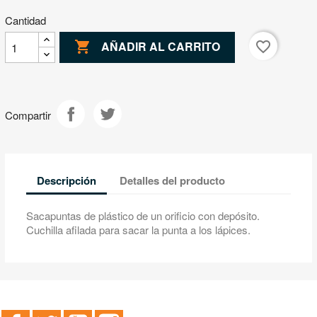
Cantidad

favorite_border
AÑADIR AL CARRITO
Compartir
Descripción
Detalles del producto
Sacapuntas de plástico de un orificio con depósito.
Cuchilla afilada para sacar la punta a los lápices.
Facebook
Twitter
YouTube
Instagram