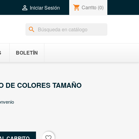
shopping_cart
Carrito
(0)

Iniciar Sesión
search
S
BOLETÍN
LO DE COLORES TAMAÑO
onvenio
favorite_border
AL CARRITO