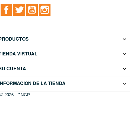
Facebook
Twitter
YouTube
Instagram
PRODUCTOS

TIENDA VIRTUAL

SU CUENTA

INFORMACIÓN DE LA TIENDA
keyboard_arrow_down
© 2026 - DNCP