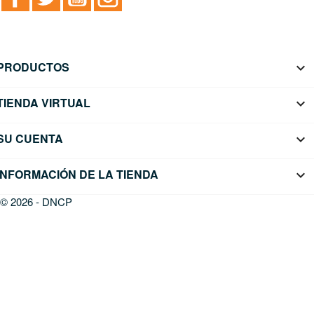
PRODUCTOS

TIENDA VIRTUAL

SU CUENTA

INFORMACIÓN DE LA TIENDA
keyboard_arrow_down
© 2026 - DNCP