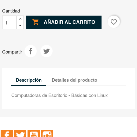
Cantidad

favorite_border
AÑADIR AL CARRITO
Compartir
Descripción
Detalles del producto
Computadoras de Escritorio - Básicas con Linux
Facebook
Twitter
YouTube
Instagram