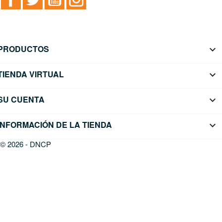
PRODUCTOS

TIENDA VIRTUAL

SU CUENTA

INFORMACIÓN DE LA TIENDA
keyboard_arrow_down
© 2026 - DNCP