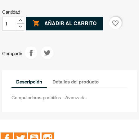
Cantidad

favorite_border
AÑADIR AL CARRITO
Compartir
Descripción
Detalles del producto
Computadoras portátiles - Avanzada
Facebook
Twitter
YouTube
Instagram