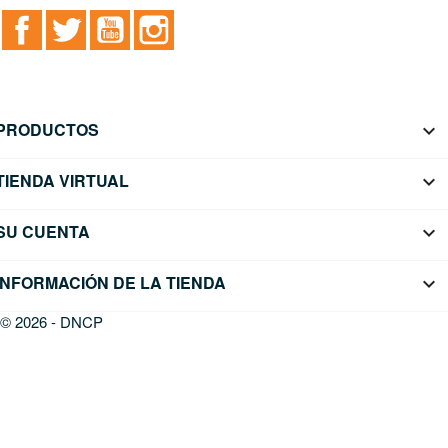
Facebook
Twitter
YouTube
Instagram
PRODUCTOS

TIENDA VIRTUAL

SU CUENTA

INFORMACIÓN DE LA TIENDA
keyboard_arrow_down
© 2026 - DNCP