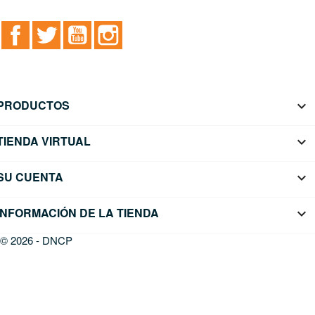
Facebook
Twitter
YouTube
Instagram
PRODUCTOS

TIENDA VIRTUAL

SU CUENTA

INFORMACIÓN DE LA TIENDA
keyboard_arrow_down
© 2026 - DNCP