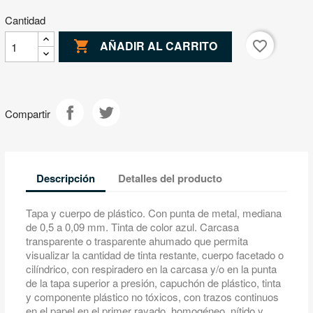
Cantidad

favorite_border
AÑADIR AL CARRITO
Compartir
Descripción
Detalles del producto
Tapa y cuerpo de plástico. Con punta de metal, mediana
de 0,5 a 0,09 mm. Tinta de color azul. Carcasa
transparente o trasparente ahumado que permita
visualizar la cantidad de tinta restante, cuerpo facetado o
cilíndrico, con respiradero en la carcasa y/o en la punta
de la tapa superior a presión, capuchón de plástico, tinta
y componente plástico no tóxicos, con trazos continuos
en el papel en el primer rayado, homogéneo, nítido y