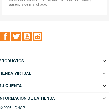
ausencia de manchado.
Facebook
Twitter
YouTube
Instagram
PRODUCTOS

TIENDA VIRTUAL

SU CUENTA

INFORMACIÓN DE LA TIENDA
keyboard_arrow_down
© 2026 - DNCP