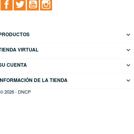
Facebook
Twitter
YouTube
Instagram
PRODUCTOS

TIENDA VIRTUAL

SU CUENTA

INFORMACIÓN DE LA TIENDA
keyboard_arrow_down
© 2026 - DNCP