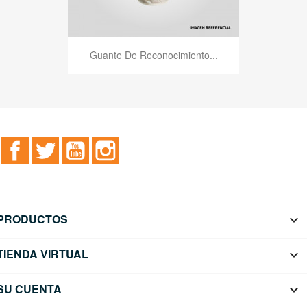
Guante De Reconocimiento...
Facebook
Twitter
YouTube
Instagram
PRODUCTOS

TIENDA VIRTUAL

SU CUENTA
