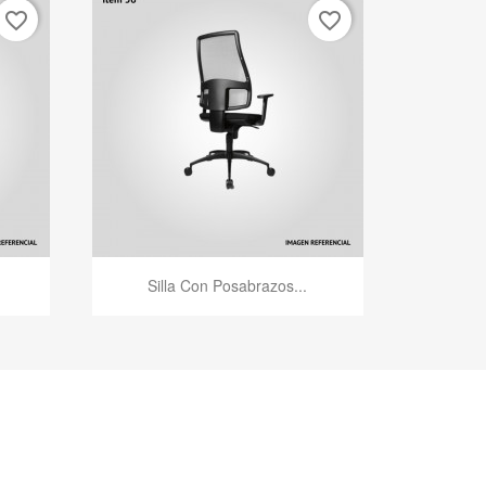
favorite_border
favorite_border
Vista rápida

Silla Con Posabrazos...