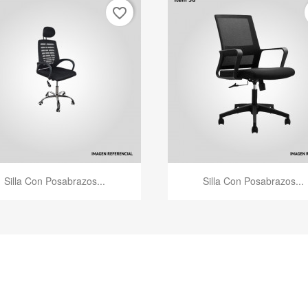
favorite_border
Vista rápida
Vista rápida


Silla Con Posabrazos...
Silla Con Posabrazos...