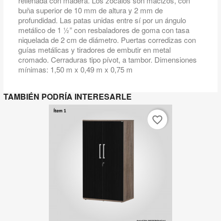
rellenada con madera. Los zócalos son macizos, con
buña superior de 10 mm de altura y 2 mm de
profundidad. Las patas unidas entre sí por un ángulo
metálico de 1 ½” con resbaladores de goma con tasa
niquelada de 2 cm de diámetro. Puertas corredizas con
guías metálicas y tiradores de embutir en metal
cromado. Cerraduras tipo pívot, a tambor. Dimensiones
mínimas: 1,50 m x 0,49 m x 0,75 m
TAMBIÉN PODRÍA INTERESARLE
favorite_border