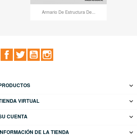
Armario De Estructura De...
Facebook
Twitter
YouTube
Instagram
PRODUCTOS

TIENDA VIRTUAL

SU CUENTA

INFORMACIÓN DE LA TIENDA
keyboard_arrow_down