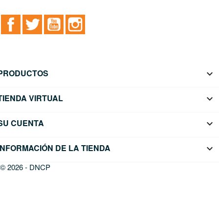
Facebook
Twitter
YouTube
Instagram
PRODUCTOS

TIENDA VIRTUAL

SU CUENTA

INFORMACIÓN DE LA TIENDA
keyboard_arrow_down
© 2026 - DNCP