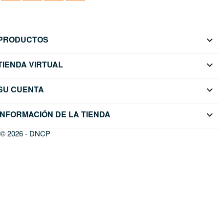
PRODUCTOS

TIENDA VIRTUAL

SU CUENTA

INFORMACIÓN DE LA TIENDA
keyboard_arrow_down
© 2026 - DNCP