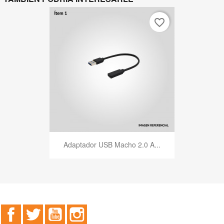
favorite_border
Adaptador USB Macho 2.0 A...
Facebook
Twitter
YouTube
Instagram