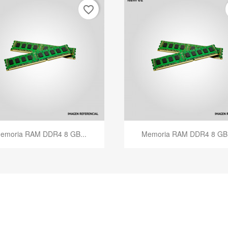
favorite_border
Vista rápida
Vista rápida


emoria RAM DDR4 8 GB...
Memoria RAM DDR4 8 GB.