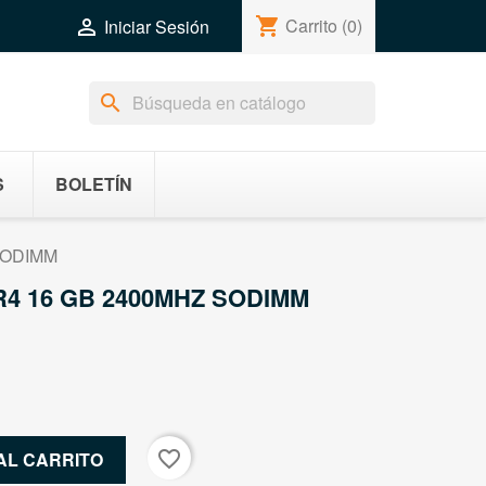
shopping_cart
Carrito
(0)

Iniciar Sesión
search
S
BOLETÍN
SODIMM
4 16 GB 2400MHZ SODIMM
favorite_border
AL CARRITO