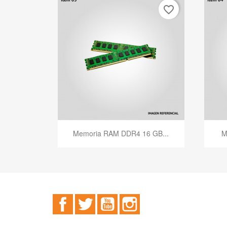
favorite_border
Vista rápida

Memoria RAM DDR4 16 GB...
M
Facebook
Twitter
YouTube
Instagram