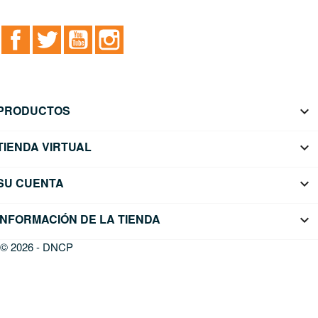
Facebook
Twitter
YouTube
Instagram
PRODUCTOS

TIENDA VIRTUAL

SU CUENTA

INFORMACIÓN DE LA TIENDA
keyboard_arrow_down
© 2026 - DNCP