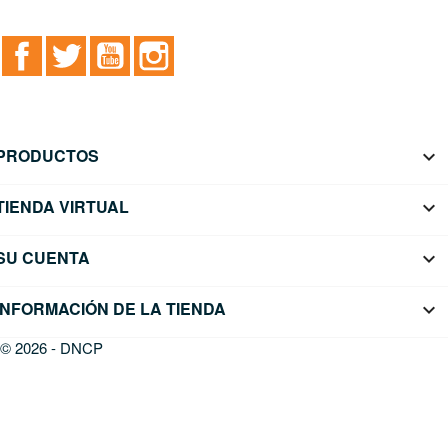
Facebook
Twitter
YouTube
Instagram
PRODUCTOS

TIENDA VIRTUAL

SU CUENTA

INFORMACIÓN DE LA TIENDA
keyboard_arrow_down
© 2026 - DNCP