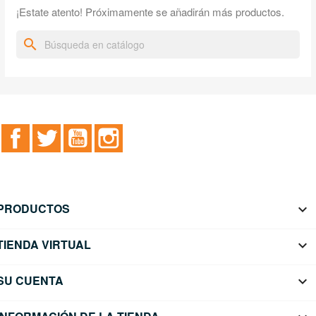
¡Estate atento! Próximamente se añadirán más productos.
search
Facebook
Twitter
YouTube
Instagram
PRODUCTOS

TIENDA VIRTUAL

SU CUENTA
